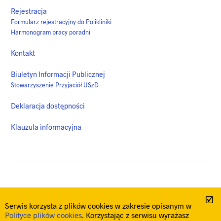
Rejestracja
Formularz rejestracyjny do Polikliniki
Harmonogram pracy poradni
Kontakt
Biuletyn Informacji Publicznej
Stowarzyszenie Przyjaciół USzD
Deklaracja dostępności
Klauzula informacyjna
Polityka plików cookies
Mapa strony
Serwis korzysta z plików cookies w zakresie opisanym w
© Uniwersytecki Szpital Dziecięcy w Lublinie 2026 / designed by
Polityce plików cookies
. Korzystając z serwisu wyrażasz
Venti