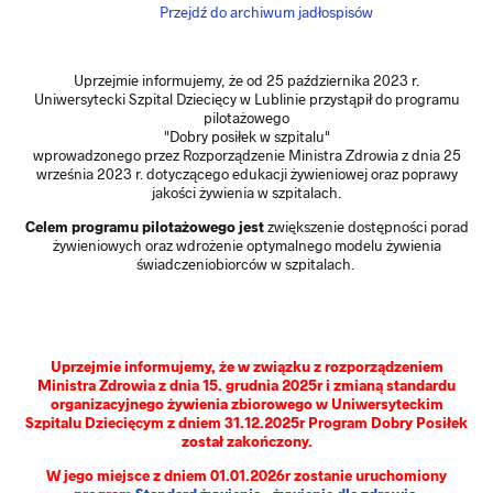
Przejdź do archiwum jadłospisów
Uprzejmie informujemy, że od 25 października 2023 r.
Uniwersytecki Szpital Dziecięcy w Lublinie przystąpił do programu
pilotażowego
"Dobry posiłek w szpitalu"
wprowadzonego przez Rozporządzenie Ministra Zdrowia z dnia 25
września 2023 r. dotyczącego edukacji żywieniowej oraz poprawy
jakości żywienia w szpitalach.
Celem programu pilotażowego jest
zwiększenie dostępności porad
żywieniowych oraz wdrożenie optymalnego modelu żywienia
świadczeniobiorców w szpitalach.
Uprzejmie informujemy, że w związku z rozporządzeniem
Ministra Zdrowia z dnia 15. grudnia 2025r i zmianą standardu
organizacyjnego żywienia zbiorowego w Uniwersyteckim
Szpitalu Dziecięcym z dniem 31.12.2025r Program Dobry Posiłek
został zakończony.
W jego miejsce z dniem 01.01.2026r zostanie uruchomiony