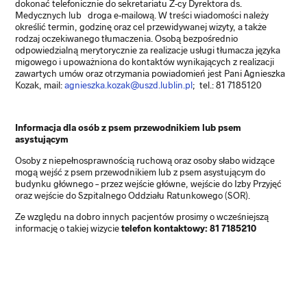
dokonać telefonicznie do sekretariatu Z-cy Dyrektora ds.
Medycznych lub droga e-mailową. W treści wiadomości należy
określić termin, godzinę oraz cel przewidywanej wizyty, a także
rodzaj oczekiwanego tłumaczenia. Osobą bezpośrednio
odpowiedzialną merytorycznie za realizacje usługi tłumacza języka
migowego i upoważniona do kontaktów wynikających z realizacji
zawartych umów oraz otrzymania powiadomień jest Pani Agnieszka
Kozak, mail:
agnieszka.kozak@uszd.lublin.pl
; tel.: 81 7185120
Informacja dla osób z psem przewodnikiem lub psem
asystującym
Osoby z niepełnosprawnością ruchową oraz osoby słabo widzące
mogą wejść z psem przewodnikiem lub z psem asystującym do
budynku głównego – przez wejście główne, wejście do Izby Przyjęć
oraz wejście do Szpitalnego Oddziału Ratunkowego (SOR).
Ze względu na dobro innych pacjentów prosimy o wcześniejszą
informację o takiej wizycie
telefon kontaktowy: 81 7185210