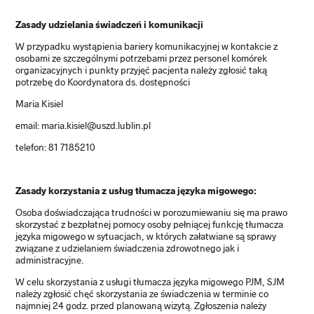
Zasady udzielania świadczeń i komunikacji
W przypadku wystąpienia bariery komunikacyjnej w kontakcie z
osobami ze szczególnymi potrzebami przez personel komórek
organizacyjnych i punkty przyjęć pacjenta należy zgłosić taką
potrzebę do Koordynatora ds. dostępności
Maria Kisiel
email: maria.kisiel@uszd.lublin.pl
telefon: 81 7185210
Zasady korzystania z usług tłumacza języka migowego:
Osoba doświadczająca trudności w porozumiewaniu się ma prawo
skorzystać z bezpłatnej pomocy osoby pełniącej funkcję tłumacza
języka migowego w sytuacjach, w których załatwiane są sprawy
związane z udzielaniem świadczenia zdrowotnego jak i
administracyjne.
W celu skorzystania z usługi tłumacza języka migowego PJM, SJM
należy zgłosić chęć skorzystania ze świadczenia w terminie co
najmniej 24 godz. przed planowaną wizytą. Zgłoszenia należy