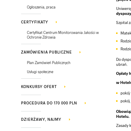
Ogłoszenia, praca
Uniwersy
dyspozy
CERTYFIKATY
Szpital 
Certyfikat Centrum Monitorowania Jakości w
Matek
Ochronie Zdrowia
Rodzi
Rodzi
ZAMÓWIENIA PUBLICZNE
Do dyspo
Plan Zamówień Publicznych
ubrań.
Usługi społeczne
Opłaty 
w Hotelu
KONKURSY OFERT
pokój 
pokój 
PROCEDURA DO 170 000 PLN
Obowiąz
Hotelu.
DZIERŻAWY, NAJMY
Zasady k