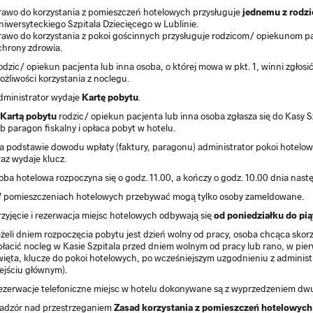
rawo do korzystania z pomieszczeń hotelowych przysługuje
jednemu z rodz
niwersyteckiego Szpitala Dziecięcego w Lublinie.
rawo do korzystania z pokoi gościnnych przysługuje rodzicom/ opiekunom 
chrony zdrowia.
odzic/ opiekun pacjenta lub inna osoba, o której mowa w pkt. 1, winni zgłosi
ożliwości korzystania z noclegu.
dministrator wydaje
Kartę pobytu
.
Kartą pobytu
rodzic/ opiekun pacjenta lub inna osoba zgłasza się do Kasy S
ub paragon fiskalny i opłaca pobyt w hotelu.
a podstawie dowodu wpłaty (faktury, paragonu) administrator pokoi hotel
raz wydaje klucz.
oba hotelowa rozpoczyna się o godz. 11.00, a kończy o godz. 10.00 dnia nast
 pomieszczeniach hotelowych przebywać mogą tylko osoby zameldowane.
rzyjęcie i rezerwacja miejsc hotelowych odbywają się
od poniedziałku do pią
eżeli dniem rozpoczęcia pobytu jest dzień wolny od pracy, osoba chcąca skor
płacić nocleg w Kasie Szpitala przed dniem wolnym od pracy lub rano, w pie
więta, klucze do pokoi hotelowych, po wcześniejszym uzgodnieniu z adminis
ejściu głównym).
ezerwacje telefoniczne miejsc w hotelu dokonywane są z wyprzedzeniem dw
adzór nad przestrzeganiem
Zasad korzystania z pomieszczeń hotelowych