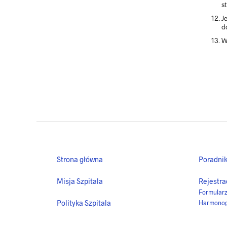
s
J
d
W
Strona główna
Poradnik
Misja Szpitala
Rejestra
Formularz 
Polityka Szpitala
Harmonog