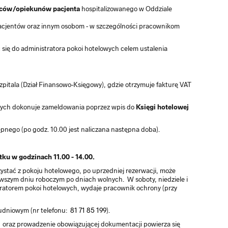
iców/opiekunów pacjenta
hospitalizowanego w Oddziale
pacjentów oraz innym osobom - w szczególności pracownikom
ć się do administratora pokoi hotelowych celem ustalenia
zpitala (Dział Finansowo-Księgowy), gdzie otrzymuje fakturę VAT
owych dokonuje zameldowania poprzez wpis do
Księgi hotelowej
ępnego (po godz. 10.00 jest naliczana następna doba).
tku w godzinach 11.00 - 14.00.
zystać z pokoju hotelowego, po uprzedniej rezerwacji, może
rwszym dniu roboczym po dniach wolnych. W soboty, niedziele i
tratorem pokoi hotelowych, wydaje pracownik ochrony (przy
udniowym (nr telefonu:
81 71 85 199
).
oraz prowadzenie obowiązującej dokumentacji powierza się