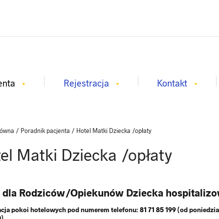
enta
Rejestracja
Kontakt
łówna
/
Poradnik pacjenta
/
Hotel Matki Dziecka /opłaty
el Matki Dziecka /opłaty
l dla Rodziców/Opiekunów Dziecka hospitalizo
cja pokoi hotelowych pod numerem telefonu:
81 71 85 199
(od poniedzia
0)