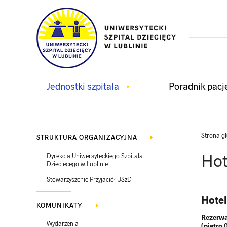
Jednostki szpitala
Poradnik pacj
Strona g
STRUKTURA ORGANIZACYJNA
Hot
Dyrekcja Uniwersyteckiego Szpitala
Dziecięcego w Lublinie
Stowarzyszenie Przyjaciół USzD
Hote
KOMUNIKATY
Rezerwa
Wydarzenia
(piętro 