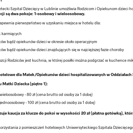
tecki Szpital Dziecięcy w Lublinie umożliwia Rodzicom i Opiekunom dzieci 
cji są dwa pokoje: 1-osobowy i wieloosobowy.
zapewnia pierwszeństwo w uzyskaniu miejsca w hotelu dla:
 karmiących
ców bądź opiekunów dzieci w okresie około operacyjnym
ców bądź opiekunów dzieci znajdujących się w najcięższej fazie choroby
zcji Rodziców jest kuchnia, w której posiłki można podgrzać w kuchence mikro
hotelowe
dla Matek/Opiekunów dzieci hospitalizowanych w Oddziałach S
 Matki Dziecka (piętro 1):
wieloosobowy - 80 zł (cena brutto od osoby za 1 dobę)
jednoosobowy - 100 zł (cena brutto od osoby za 1 dobę)
uje kaucja za klucze do pokoi w wysokości 20 zł (płatna gotówką), któ
orzystania z pomieszczeń hotelowych Uniwersyteckiego Szpitala Dziecięcego