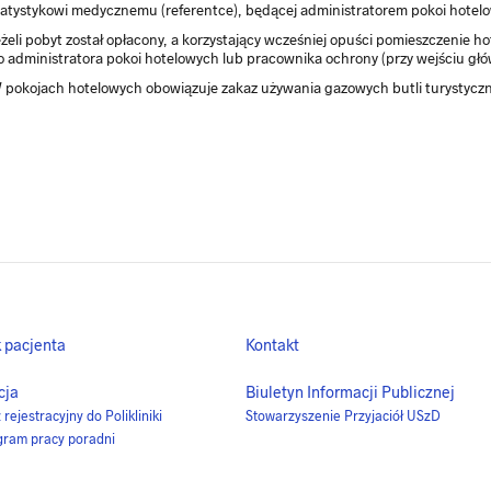
tatystykowi medycznemu (referentce), będącej administratorem pokoi hotel
eżeli pobyt został opłacony, a korzystający wcześniej opuści pomieszczenie h
o administratora pokoi hotelowych lub pracownika ochrony (przy wejściu gł
 pokojach hotelowych obowiązuje zakaz używania gazowych butli turystyczny
 pacjenta
Kontakt
cja
Biuletyn Informacji Publicznej
rejestracyjny do Polikliniki
Stowarzyszenie Przyjaciół USzD
ram pracy poradni