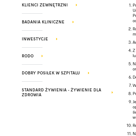
KLIENCI ZEWNĘTRZNI
P
U
P
o
BADANIA KLINICZNE
R
m
INWESTYCJE
A
Z
l
RODO
N
o
DOBRY POSIŁEK W SZPITALU
D
W
STANDARD ŻYWIENIA - ŻYWIENIE DLA
P
ZDROWIA
J
o
ś
w
R
N